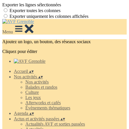
Exporter les lignes sélectionnées
Exporter toutes les colonnes
Exporter uniquement les colonnes affichées
Menu
Ajoutez un logo, un bouton, des réseaux sociaux
Cliquez pour éditer
Accueil
▴
▾
Nos activités
▴
▾
Nos activités
Balades et randos
Culture
Les jeux
Afterworks et cafés
Évènements thématiques
Agenda
▴
▾
Actus et activités passées
▴
▾
Actualités AVF et sorties passées