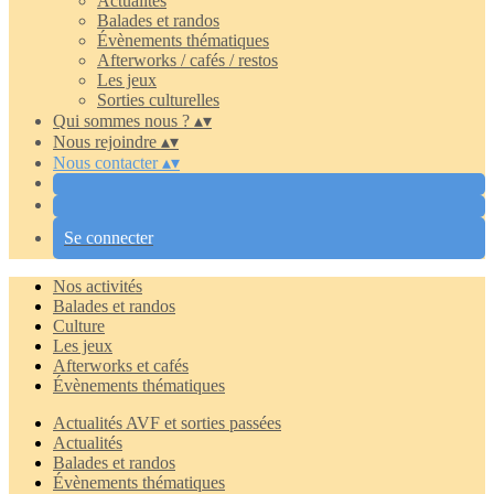
Actualités
Balades et randos
Évènements thématiques
Afterworks / cafés / restos
Les jeux
Sorties culturelles
Qui sommes nous ?
▴
▾
Nous rejoindre
▴
▾
Nous contacter
▴
▾
Se connecter
Nos activités
Balades et randos
Culture
Les jeux
Afterworks et cafés
Évènements thématiques
Actualités AVF et sorties passées
Actualités
Balades et randos
Évènements thématiques