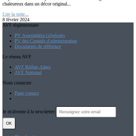
chaleureux dans un décor original...
Lire la suite...
8 février 2024
AVF règlementaire
PV Assemblées Générales
PV des Comités d'administration
Documents de référence
Le réseau AVF
AVF Rhône-Alpes
AVF National
Nous contacter
Page contact
Je m'abonne à la newsletter
OK