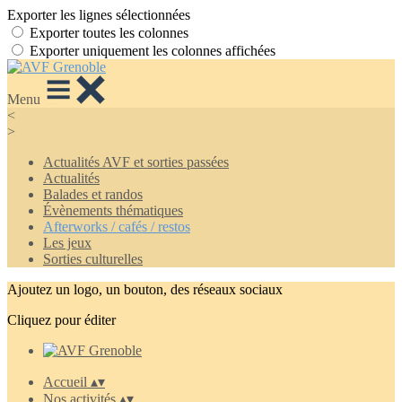
Exporter les lignes sélectionnées
Exporter toutes les colonnes
Exporter uniquement les colonnes affichées
Menu
<
>
Actualités AVF et sorties passées
Actualités
Balades et randos
Évènements thématiques
Afterworks / cafés / restos
Les jeux
Sorties culturelles
Ajoutez un logo, un bouton, des réseaux sociaux
Cliquez pour éditer
Accueil
▴
▾
Nos activités
▴
▾