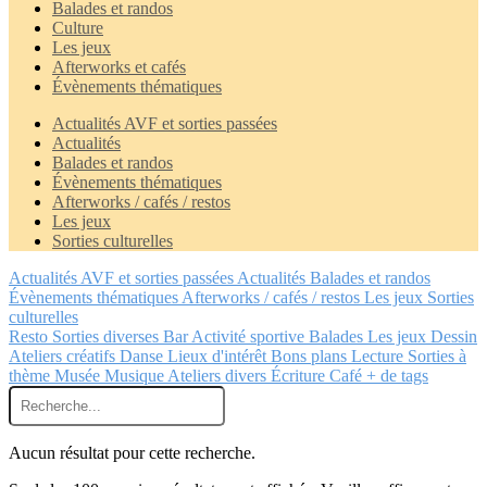
Balades et randos
Culture
Les jeux
Afterworks et cafés
Évènements thématiques
Actualités AVF et sorties passées
Actualités
Balades et randos
Évènements thématiques
Afterworks / cafés / restos
Les jeux
Sorties culturelles
Actualités AVF et sorties passées
Actualités
Balades et randos
Évènements thématiques
Afterworks / cafés / restos
Les jeux
Sorties
culturelles
Resto
Sorties diverses
Bar
Activité sportive
Balades
Les jeux
Dessin
Ateliers créatifs
Danse
Lieux d'intérêt
Bons plans
Lecture
Sorties à
thème
Musée
Musique
Ateliers divers
Écriture
Café
+ de tags
Aucun résultat pour cette recherche.