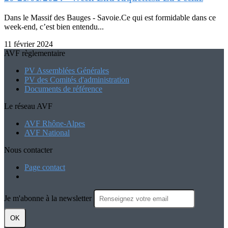
Dans le Massif des Bauges - Savoie.Ce qui est formidable dans ce
week-end, c’est bien entendu...
11 février 2024
AVF règlementaire
PV Assemblées Générales
PV des Comités d'administration
Documents de référence
Le réseau AVF
AVF Rhône-Alpes
AVF National
Nous contacter
Page contact
Je m'abonne à la newsletter
OK