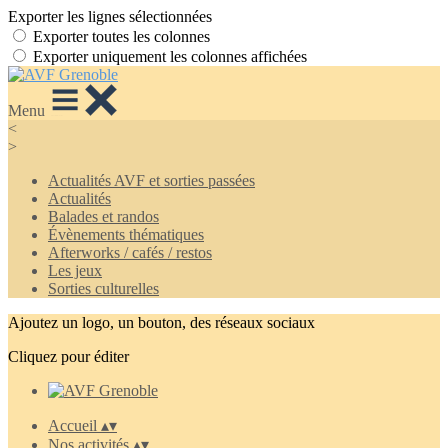
Exporter les lignes sélectionnées
Exporter toutes les colonnes
Exporter uniquement les colonnes affichées
Menu
<
>
Actualités AVF et sorties passées
Actualités
Balades et randos
Évènements thématiques
Afterworks / cafés / restos
Les jeux
Sorties culturelles
Ajoutez un logo, un bouton, des réseaux sociaux
Cliquez pour éditer
Accueil
▴
▾
Nos activités
▴
▾