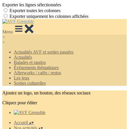
Exporter les lignes sélectionnées
Exporter toutes les colonnes
Exporter uniquement les colonnes affichées
Menu
<
>
Actualités AVF et sorties passées
Actualités
Balades et randos
Évènements thématiques
Afterworks / cafés / restos
Les jeux
Sorties culturelles
Ajoutez un logo, un bouton, des réseaux sociaux
Cliquez pour éditer
Accueil
▴
▾
Nos activités
▴
▾