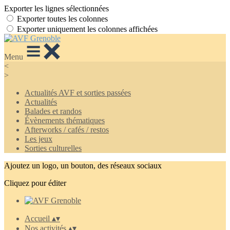
Exporter les lignes sélectionnées
Exporter toutes les colonnes
Exporter uniquement les colonnes affichées
Menu
<
>
Actualités AVF et sorties passées
Actualités
Balades et randos
Évènements thématiques
Afterworks / cafés / restos
Les jeux
Sorties culturelles
Ajoutez un logo, un bouton, des réseaux sociaux
Cliquez pour éditer
Accueil
▴
▾
Nos activités
▴
▾