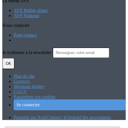
Le réseau AVF
AVF Rhône-Alpes
AVF National
Nous contacter
Page contact
Je m'abonne à la newsletter
OK
Plan du site
Licences
Mentions légales
CGUV
Paramétrer vos cookies
Se connecter
Propulsé par AssoConnect, le logiciel des associations