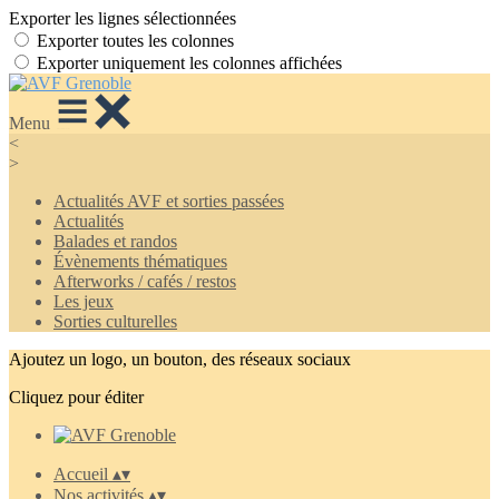
Exporter les lignes sélectionnées
Exporter toutes les colonnes
Exporter uniquement les colonnes affichées
Menu
<
>
Actualités AVF et sorties passées
Actualités
Balades et randos
Évènements thématiques
Afterworks / cafés / restos
Les jeux
Sorties culturelles
Ajoutez un logo, un bouton, des réseaux sociaux
Cliquez pour éditer
Accueil
▴
▾
Nos activités
▴
▾