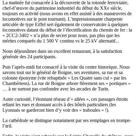
La matinée fut consacrée à la découverte de la rotonde ferroviaire,
chef-d’œuvre du patrimoine industriel du début du XXe siècle,
toujours en activité (nous avons en effet assisté à des manœuvres de
locomotives sur le pont tournant). L’impressionnante charpente
articulée de type Eiffel sert également de conservatoire à quelques
locomotives datant du début de l’électrification du chemin de fer : la
« 2CC2-3402 » n’a plus de secret pour nous, pas plus que les
mérites comparés du 1 500 V continu vs le 25 kV alternatif...
Nous déjeunâmes dans un excellent restaurant, à la satisfaction
générale des 24 participants.
Puis l’après-midi fut consacré à la visite du centre historique. Nous
savons tout sur le général de Boigne, ses aventures, sa rue et sa
colonne éponyme (vite rebaptisée « Les Quatre sans cul » par les
Chambériens). La rue de Boigne arbore fièrement ses « portiques »
… à ne surtout pas confondre avec les arcades de Turin.
Autre curiosité, l’étonnant réseau d’« allées », ces passages étroits
reliant les rues et donnant accès à des hôtels particuliers (les
Lyonnais se garderont bien d’y voir des « traboules » !).
La cathédrale se distingue notamment par ses remplages en trompe-
l’œil.