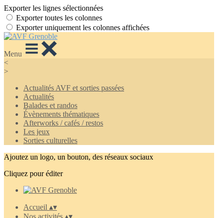
Exporter les lignes sélectionnées
Exporter toutes les colonnes
Exporter uniquement les colonnes affichées
Menu
<
>
Actualités AVF et sorties passées
Actualités
Balades et randos
Évènements thématiques
Afterworks / cafés / restos
Les jeux
Sorties culturelles
Ajoutez un logo, un bouton, des réseaux sociaux
Cliquez pour éditer
Accueil
▴
▾
Nos activités
▴
▾