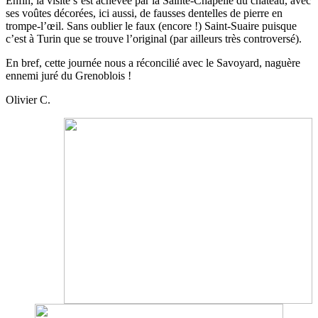
Enfin, la visite s’est achevée par la Sainte-Chapelle du château, avec
ses voûtes décorées, ici aussi, de fausses dentelles de pierre en
trompe-l’œil. Sans oublier le faux (encore !) Saint-Suaire puisque
c’est à Turin que se trouve l’original (par ailleurs très controversé).
En bref, cette journée nous a réconcilié avec le Savoyard, naguère
ennemi juré du Grenoblois !
Olivier C.