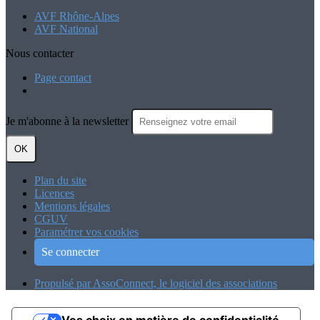
AVF Rhône-Alpes
AVF National
Nous contacter
Page contact
Je m'abonne à la newsletter
OK
Plan du site
Licences
Mentions légales
CGUV
Paramétrer vos cookies
Se connecter
Propulsé par AssoConnect, le logiciel des associations