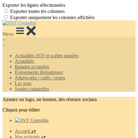
Exporter les lignes sélectionnées
Exporter toutes les colonnes
Exporter uniquement les colonnes affichées
Menu
<
>
Actualités AVF et sorties passées
Actualités
Balades et randos
Évènements thématiques
Afterworks / cafés / restos
Les jeux
Sorties culturelles
Ajoutez un logo, un bouton, des réseaux sociaux
Cliquez pour éditer
Accueil
▴
▾
Nos activités
▴
▾