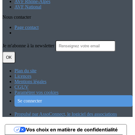
AVF Rhône-Alpes
AVF National
Nous contacter
Page contact
Je m'abonne à la newsletter
OK
Plan du site
Licences
Mentions légales
CGUV
Paramétrer vos cookies
Se connecter
Propulsé par AssoConnect, le logiciel des associations
Vos choix en matière de confidentialité