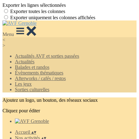
Exporter les lignes sélectionnées
Exporter toutes les colonnes
Exporter uniquement les colonnes affichées
Menu
<
>
Actualités AVF et sorties passées
Actualités
Balades et randos
Évènements thématiques
Afterworks / cafés / restos
Les jeux
Sorties culturelles
Ajoutez un logo, un bouton, des réseaux sociaux
Cliquez pour éditer
Accueil
▴
▾
Nos activités
▴
▾