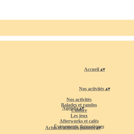
Accueil
▴
▾
Nos activités
▴
▾
Nos activités
Balades et randos
Agenda
▴
▾
Culture
Les jeux
Afterworks et cafés
Évènements thématiques
Actus et activités passées
▴
▾