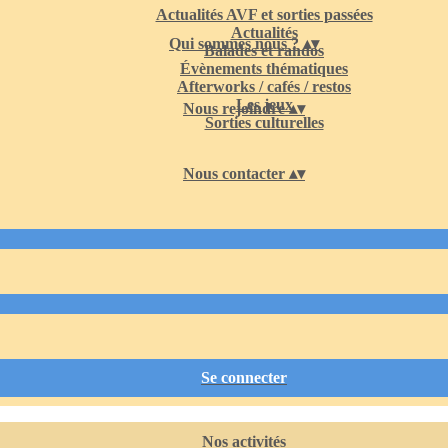
Actualités AVF et sorties passées
Actualités
Qui sommes nous ?
▴
▾
Balades et randos
Évènements thématiques
Afterworks / cafés / restos
Les jeux
Nous rejoindre
▴
▾
Sorties culturelles
Nous contacter
▴
▾
Se connecter
Nos activités