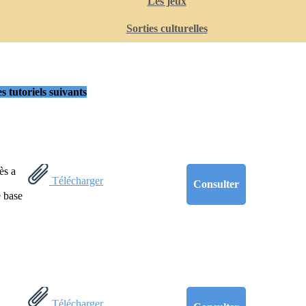
Les jeux
Sorties culturelles
s tutoriels suivants
ès a
Télécharger
Consulter
e base
Télécharger