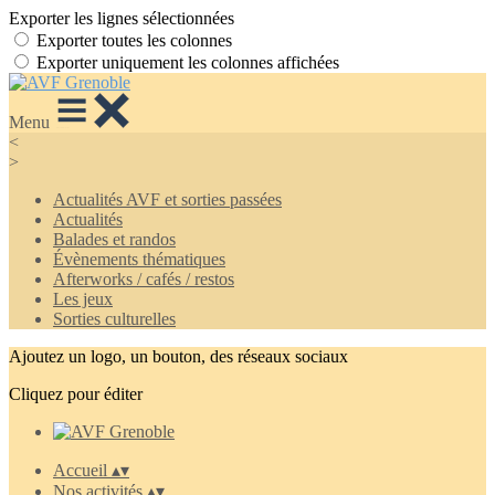
Exporter les lignes sélectionnées
Exporter toutes les colonnes
Exporter uniquement les colonnes affichées
Menu
<
>
Actualités AVF et sorties passées
Actualités
Balades et randos
Évènements thématiques
Afterworks / cafés / restos
Les jeux
Sorties culturelles
Ajoutez un logo, un bouton, des réseaux sociaux
Cliquez pour éditer
Accueil
▴
▾
Nos activités
▴
▾