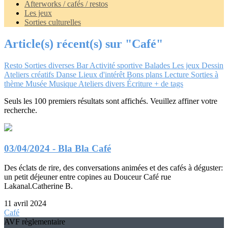
Afterworks / cafés / restos
Les jeux
Sorties culturelles
Article(s) récent(s) sur "Café"
Resto
Sorties diverses
Bar
Activité sportive
Balades
Les jeux
Dessin
Ateliers créatifs
Danse
Lieux d'intérêt
Bons plans
Lecture
Sorties à
thème
Musée
Musique
Ateliers divers
Écriture
+ de tags
Seuls les 100 premiers résultats sont affichés. Veuillez affiner votre
recherche.
03/04/2024 - Bla Bla Café
Des éclats de rire, des conversations animées et des cafés à déguster:
un petit déjeuner entre copines au Douceur Café rue
Lakanal.Catherine B.
11 avril 2024
Café
AVF règlementaire