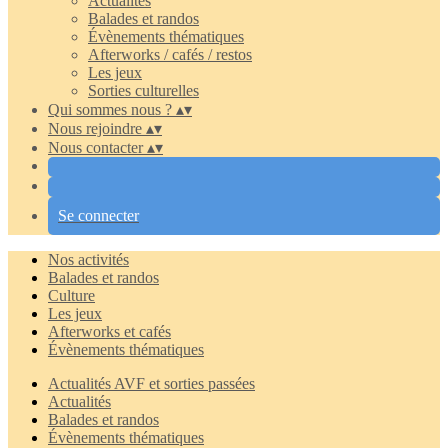
Actualités
Balades et randos
Évènements thématiques
Afterworks / cafés / restos
Les jeux
Sorties culturelles
Qui sommes nous ?
▴
▾
Nous rejoindre
▴
▾
Nous contacter
▴
▾
Se connecter
Nos activités
Balades et randos
Culture
Les jeux
Afterworks et cafés
Évènements thématiques
Actualités AVF et sorties passées
Actualités
Balades et randos
Évènements thématiques