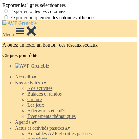
Exporter les lignes sélectionnées
Exporter toutes les colonnes
Exporter uniquement les colonnes affichées
Menu
Ajoutez un logo, un bouton, des réseaux sociaux
Cliquez pour éditer
Accueil
▴
▾
Nos activités
▴
▾
Nos activités
Balades et randos
Culture
Les jeux
Afterworks et cafés
Évènements thématiques
Agenda
▴
▾
Actus et activités passées
▴
▾
Actualités AVF et sorties passées