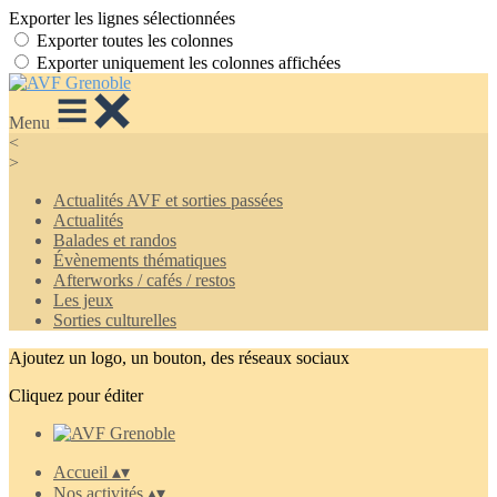
Exporter les lignes sélectionnées
Exporter toutes les colonnes
Exporter uniquement les colonnes affichées
Menu
<
>
Actualités AVF et sorties passées
Actualités
Balades et randos
Évènements thématiques
Afterworks / cafés / restos
Les jeux
Sorties culturelles
Ajoutez un logo, un bouton, des réseaux sociaux
Cliquez pour éditer
Accueil
▴
▾
Nos activités
▴
▾