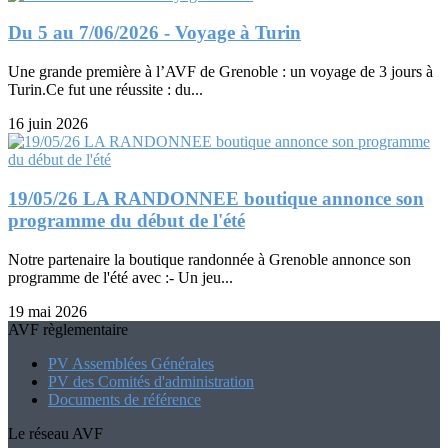
Du 5 au 7/06/2026 - Voyage à Turin
Une grande première à l’AVF de Grenoble : un voyage de 3 jours à
Turin.Ce fut une réussite : du...
16 juin 2026
19/05/26 LA RANDONNEE boutique annonce son
programme du début de l'été
Notre partenaire la boutique randonnée à Grenoble annonce son
programme de l'été avec :- Un jeu...
19 mai 2026
AVF règlementaire
PV Assemblées Générales
PV des Comités d'administration
Documents de référence
Le réseau AVF