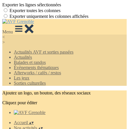
Exporter les lignes sélectionnées
Exporter toutes les colonnes
Exporter uniquement les colonnes affichées
Menu
<
>
Actualités AVF et sorties passées
Actualités
Balades et randos
Évènements thématiques
Afterworks / cafés / restos
Les jeux
Sorties culturelles
Ajoutez un logo, un bouton, des réseaux sociaux
Cliquez pour éditer
Accueil
▴
▾
Nos activités
▴
▾