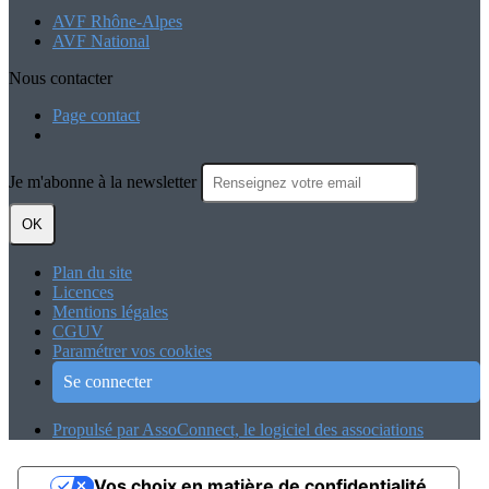
AVF Rhône-Alpes
AVF National
Nous contacter
Page contact
Je m'abonne à la newsletter
OK
Plan du site
Licences
Mentions légales
CGUV
Paramétrer vos cookies
Se connecter
Propulsé par AssoConnect, le logiciel des associations
Vos choix en matière de confidentialité