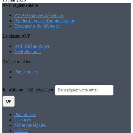
AVF règlementaire
PV Assemblées Générales
PV des Comités d'administration
Documents de référence
Le réseau AVF
AVF Rhône-Alpes
AVF National
Nous contacter
Page contact
Je m'abonne à la newsletter
OK
Plan du site
Licences
Mentions légales
CGUV