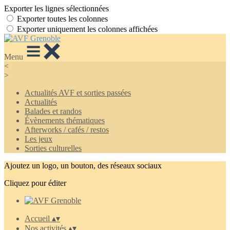
Exporter les lignes sélectionnées
Exporter toutes les colonnes
Exporter uniquement les colonnes affichées
Menu
<
>
Actualités AVF et sorties passées
Actualités
Balades et randos
Évènements thématiques
Afterworks / cafés / restos
Les jeux
Sorties culturelles
Ajoutez un logo, un bouton, des réseaux sociaux
Cliquez pour éditer
Accueil
▴
▾
Nos activités
▴
▾