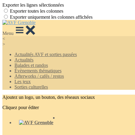
Exporter les lignes sélectionnées
Exporter toutes les colonnes
Exporter uniquement les colonnes affichées
Menu
<
>
Actualités AVF et sorties passées
Actualités
Balades et randos
Évènements thématiques
Afterworks / cafés / restos
Les jeux
Sorties culturelles
Ajoutez un logo, un bouton, des réseaux sociaux
Cliquez pour éditer