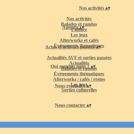
Nos activités
▴
▾
Nos activités
Balades et randos
Agenda
▴
▾
Culture
Les jeux
Afterworks et cafés
Évènements thématiques
Actus et activités passées
▴
▾
Actualités AVF et sorties passées
Actualités
Qui sommes nous ?
▴
▾
Balades et randos
Évènements thématiques
Afterworks / cafés / restos
Les jeux
Nous rejoindre
▴
▾
Sorties culturelles
Nous contacter
▴
▾