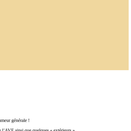
humeur générale !
e l’AVF ainsi que quelques « extérieurs »