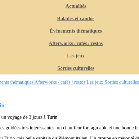
Actualités
Balades et randos
Évènements thématiques
Afterworks / cafés / restos
Les jeux
Sorties culturelles
ents thématiques
Afterworks / cafés / restos
Les jeux
Sorties culturelles
in
un voyage de 3 jours à Turin.
tes guidées très intéressantes, un chauffeur fort agréable et une bonne 
 Turin, très belle capitale du Piémont italien. Un groupe en majorité d