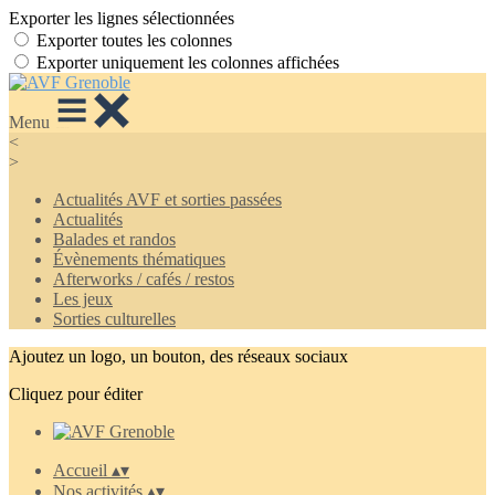
Exporter les lignes sélectionnées
Exporter toutes les colonnes
Exporter uniquement les colonnes affichées
Menu
<
>
Actualités AVF et sorties passées
Actualités
Balades et randos
Évènements thématiques
Afterworks / cafés / restos
Les jeux
Sorties culturelles
Ajoutez un logo, un bouton, des réseaux sociaux
Cliquez pour éditer
Accueil
▴
▾
Nos activités
▴
▾