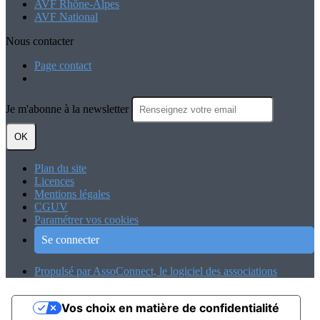
AVF Rhône-Alpes
AVF National
Nous contacter
Page contact
Je m'abonne à la newsletter
OK
Plan du site
Licences
Mentions légales
CGUV
Paramétrer vos cookies
Se connecter
Propulsé par AssoConnect, le logiciel des associations
Vos choix en matière de confidentialité