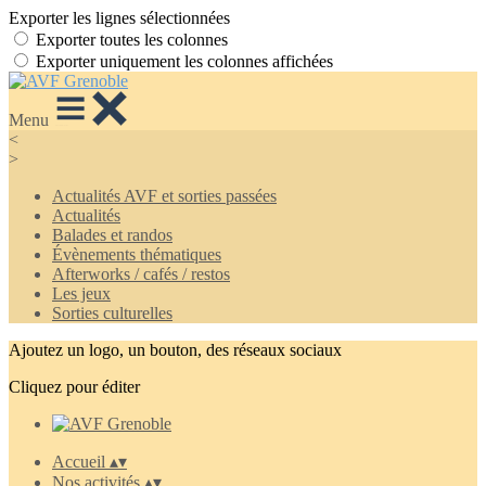
Exporter les lignes sélectionnées
Exporter toutes les colonnes
Exporter uniquement les colonnes affichées
Menu
<
>
Actualités AVF et sorties passées
Actualités
Balades et randos
Évènements thématiques
Afterworks / cafés / restos
Les jeux
Sorties culturelles
Ajoutez un logo, un bouton, des réseaux sociaux
Cliquez pour éditer
Accueil
▴
▾
Nos activités
▴
▾