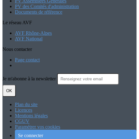
PV Assemblées Générales
PV des Comités d'administration
Documents de référence
Le réseau AVF
AVF Rhône-Alpes
AVF National
Nous contacter
Page contact
Je m'abonne à la newsletter
OK
Plan du site
Licences
Mentions légales
CGUV
Paramétrer vos cookies
Se connecter