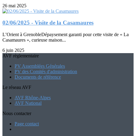
26 mai 2025
02/06/2025 - Visite de la Casamaures
L’Orient à GrenobleDépaysement garanti pour cette visite de « La
Casamaures », curieuse maison...
6 juin 2025
AVF règlementaire
PV Assemblées Générales
PV des Comités d'administration
Documents de référence
Le réseau AVF
AVF Rhône-Alpes
AVF National
Nous contacter
Page contact