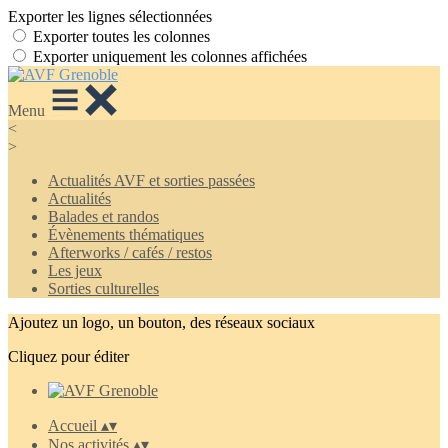
Exporter les lignes sélectionnées
Exporter toutes les colonnes
Exporter uniquement les colonnes affichées
Menu
<
>
Actualités AVF et sorties passées
Actualités
Balades et randos
Évènements thématiques
Afterworks / cafés / restos
Les jeux
Sorties culturelles
Ajoutez un logo, un bouton, des réseaux sociaux
Cliquez pour éditer
Accueil
▴
▾
Nos activités
▴
▾