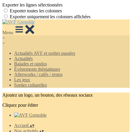
Exporter les lignes sélectionnées
Exporter toutes les colonnes
Exporter uniquement les colonnes affichées
Menu
<
>
Actualités AVF et sorties passées
Actualités
Balades et randos
Évènements thématiques
Afterworks / cafés / restos
Les jeux
Sorties culturelles
Ajoutez un logo, un bouton, des réseaux sociaux
Cliquez pour éditer
Accueil
▴
▾
Nos activités
▴
▾