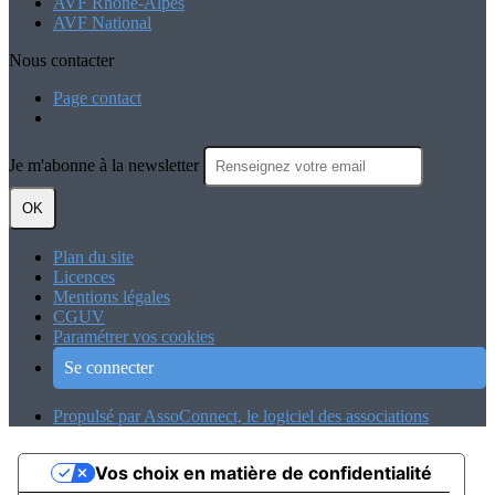
AVF Rhône-Alpes
AVF National
Nous contacter
Page contact
Je m'abonne à la newsletter
OK
Plan du site
Licences
Mentions légales
CGUV
Paramétrer vos cookies
Se connecter
Propulsé par AssoConnect, le logiciel des associations
Vos choix en matière de confidentialité