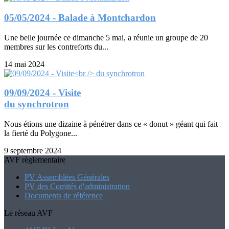
05/05/2024 - Balade à Montchardon
Une belle journée ce dimanche 5 mai, a réunie un groupe de 20
membres sur les contreforts du...
14 mai 2024
09/09/2024 - Visite
du synchrotron
Nous étions une dizaine à pénétrer dans ce « donut » géant qui fait
la fierté du Polygone...
9 septembre 2024
AVF règlementaire
PV Assemblées Générales
PV des Comités d'administration
Documents de référence
Le réseau AVF