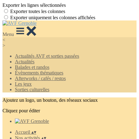
Exporter les lignes sélectionnées
Exporter toutes les colonnes
Exporter uniquement les colonnes affichées
Menu
<
>
Actualités AVF et sorties passées
Actualités
Balades et randos
Évènements thématiques
Afterworks / cafés / restos
Les jeux
Sorties culturelles
Ajoutez un logo, un bouton, des réseaux sociaux
Cliquez pour éditer
Accueil
▴
▾
Nos activités
▴
▾