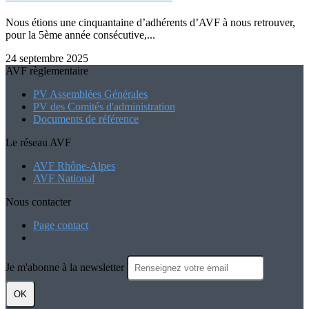
Nous étions une cinquantaine d’adhérents d’AVF à nous retrouver,
pour la 5ème année consécutive,...
24 septembre 2025
AVF règlementaire
PV Assemblées Générales
PV des Comités d'administration
Documents de référence
Le réseau AVF
AVF Rhône-Alpes
AVF National
Nous contacter
Page contact
Je m'abonne à la newsletter
OK