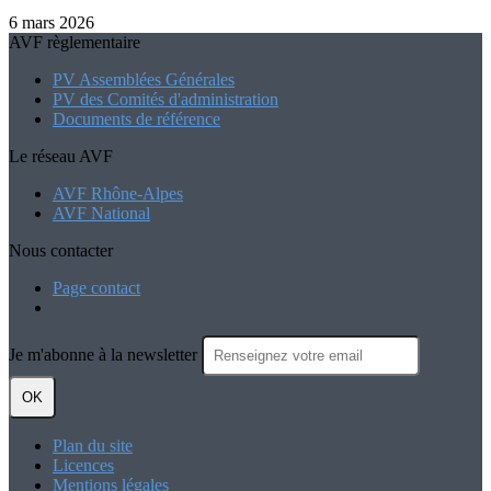
6 mars 2026
AVF règlementaire
PV Assemblées Générales
PV des Comités d'administration
Documents de référence
Le réseau AVF
AVF Rhône-Alpes
AVF National
Nous contacter
Page contact
Je m'abonne à la newsletter
OK
Plan du site
Licences
Mentions légales