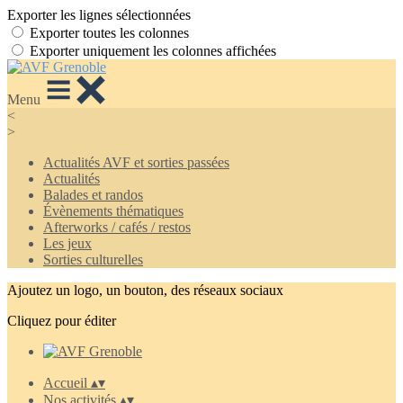
Exporter les lignes sélectionnées
Exporter toutes les colonnes
Exporter uniquement les colonnes affichées
Menu
<
>
Actualités AVF et sorties passées
Actualités
Balades et randos
Évènements thématiques
Afterworks / cafés / restos
Les jeux
Sorties culturelles
Ajoutez un logo, un bouton, des réseaux sociaux
Cliquez pour éditer
Accueil
▴
▾
Nos activités
▴
▾