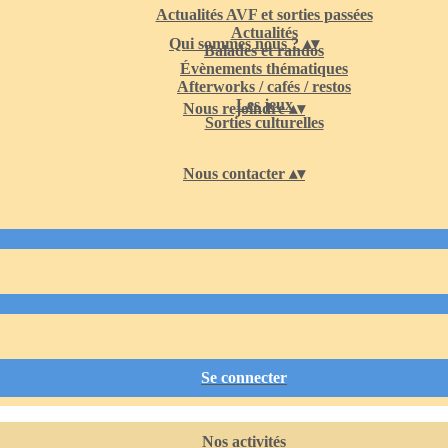
Actualités AVF et sorties passées
Actualités
Qui sommes nous ?
▴
▾
Balades et randos
Évènements thématiques
Afterworks / cafés / restos
Les jeux
Nous rejoindre
▴
▾
Sorties culturelles
Nous contacter
▴
▾
Se connecter
Nos activités