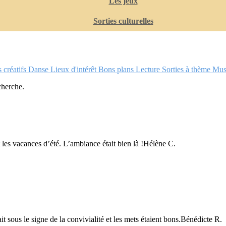
Les jeux
Sorties culturelles
s créatifs
Danse
Lieux d'intérêt
Bons plans
Lecture
Sorties à thème
Mu
cherche.
 les vacances d’été. L’ambiance était bien là !Hélène C.
t sous le signe de la convivialité et les mets étaient bons.Bénédicte R.