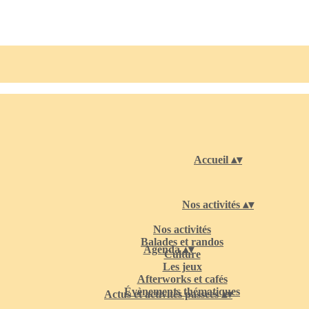
Accueil
▴
▾
Nos activités
▴
▾
Nos activités
Balades et randos
Agenda
▴
▾
Culture
Les jeux
Afterworks et cafés
Évènements thématiques
Actus et activités passées
▴
▾