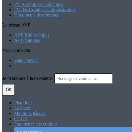
PV Assemblées Générales
PV des Comités d'administration
Documents de référence
Le réseau AVF
AVF Rhône-Alpes
AVF National
Nous contacter
Page contact
Je m'abonne à la newsletter
OK
Plan du site
Licences
Mentions légales
CGUV
Paramétrer vos cookies