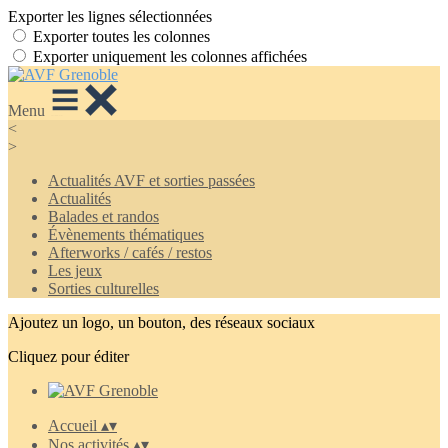
Exporter les lignes sélectionnées
Exporter toutes les colonnes
Exporter uniquement les colonnes affichées
Menu
<
>
Actualités AVF et sorties passées
Actualités
Balades et randos
Évènements thématiques
Afterworks / cafés / restos
Les jeux
Sorties culturelles
Ajoutez un logo, un bouton, des réseaux sociaux
Cliquez pour éditer
Accueil
▴
▾
Nos activités
▴
▾