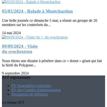
05/05/2024 - Balade à Montchardon
Une belle journée ce dimanche 5 mai, a réunie un groupe de 20
membres sur les contreforts du...
14 mai 2024
09/09/2024 - Visite
du synchrotron
Nous étions une dizaine à pénétrer dans ce « donut » géant qui fait
la fierté du Polygone...
9 septembre 2024
AVF règlementaire
PV Assemblées Générales
PV des Comités d'administration
Documents de référence
Le réseau AVF