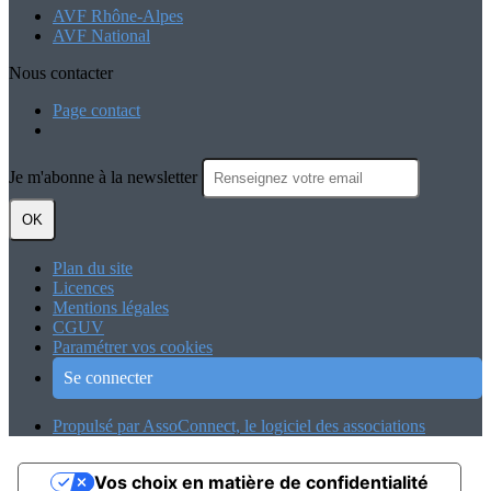
AVF Rhône-Alpes
AVF National
Nous contacter
Page contact
Je m'abonne à la newsletter
OK
Plan du site
Licences
Mentions légales
CGUV
Paramétrer vos cookies
Se connecter
Propulsé par AssoConnect, le logiciel des associations
Vos choix en matière de confidentialité