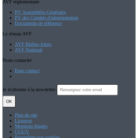
AVF règlementaire
PV Assemblées Générales
PV des Comités d'administration
Documents de référence
Le réseau AVF
AVF Rhône-Alpes
AVF National
Nous contacter
Page contact
Je m'abonne à la newsletter
OK
Plan du site
Licences
Mentions légales
CGUV
Paramétrer vos cookies