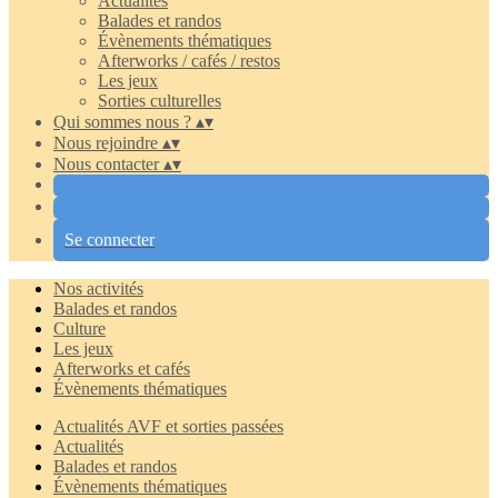
Actualités
Balades et randos
Évènements thématiques
Afterworks / cafés / restos
Les jeux
Sorties culturelles
Qui sommes nous ?
▴
▾
Nous rejoindre
▴
▾
Nous contacter
▴
▾
Se connecter
Nos activités
Balades et randos
Culture
Les jeux
Afterworks et cafés
Évènements thématiques
Actualités AVF et sorties passées
Actualités
Balades et randos
Évènements thématiques