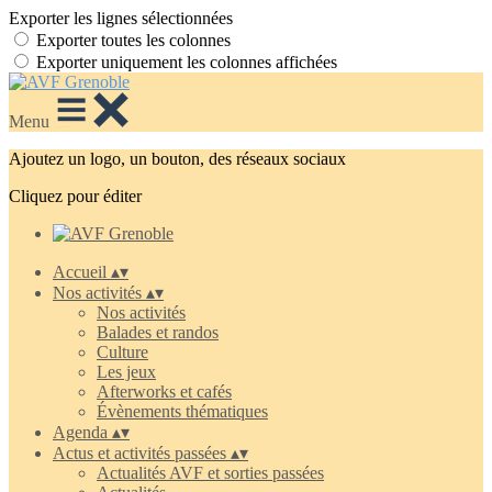
Exporter les lignes sélectionnées
Exporter toutes les colonnes
Exporter uniquement les colonnes affichées
Menu
Ajoutez un logo, un bouton, des réseaux sociaux
Cliquez pour éditer
Accueil
▴
▾
Nos activités
▴
▾
Nos activités
Balades et randos
Culture
Les jeux
Afterworks et cafés
Évènements thématiques
Agenda
▴
▾
Actus et activités passées
▴
▾
Actualités AVF et sorties passées