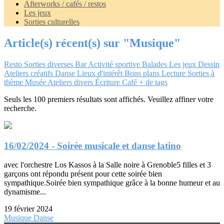
Afterworks / cafés / restos
Les jeux
Sorties culturelles
Article(s) récent(s) sur "Musique"
Resto
Sorties diverses
Bar
Activité sportive
Balades
Les jeux
Dessin
Ateliers créatifs
Danse
Lieux d'intérêt
Bons plans
Lecture
Sorties à
thème
Musée
Ateliers divers
Écriture
Café
+ de tags
Seuls les 100 premiers résultats sont affichés. Veuillez affiner votre
recherche.
16/02/2024 - Soirée musicale et danse latino
avec l'orchestre Los Kassos à la Salle noire à Grenoble5 filles et 3
garçons ont répondu présent pour cette soirée bien
sympathique.Soirée bien sympathique grâce à la bonne humeur et au
dynamisme...
19 février 2024
Musique
Danse