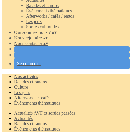
Actualités
Balades et randos
Évènements thématiques
Afterworks / cafés / restos
Les jeux
Sorties culturelles
Qui sommes nous ?
▴
▾
Nous rejoindre
▴
▾
Nous contacter
▴
▾
Se connecter
Nos activités
Balades et randos
Culture
Les jeux
Afterworks et cafés
Évènements thématiques
Actualités AVF et sorties passées
Actualités
Balades et randos
Évènements thématiques