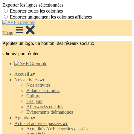
Exporter les lignes sélectionnées
Exporter toutes les colonnes
Exporter uniquement les colonnes affichées
Menu
Ajoutez un logo, un bouton, des réseaux sociaux
Cliquez pour éditer
Accueil
▴
▾
Nos activités
▴
▾
Nos activités
Balades et randos
Culture
Les jeux
Afterworks et cafés
Évènements thématiques
Agenda
▴
▾
Actus et activités passées
▴
▾
Actualités AVF et sorties passées