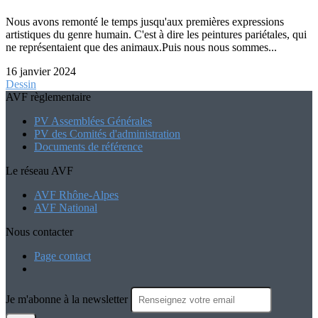
Nous avons remonté le temps jusqu'aux premières expressions
artistiques du genre humain. C'est à dire les peintures pariétales, qui
ne représentaient que des animaux.Puis nous nous sommes...
16 janvier 2024
Dessin
AVF règlementaire
PV Assemblées Générales
PV des Comités d'administration
Documents de référence
Le réseau AVF
AVF Rhône-Alpes
AVF National
Nous contacter
Page contact
Je m'abonne à la newsletter