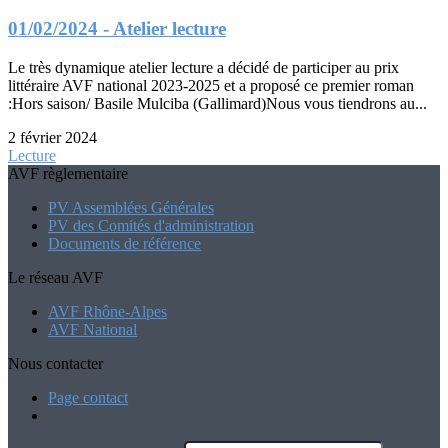
01/02/2024 - Atelier lecture
Le très dynamique atelier lecture a décidé de participer au prix
littéraire AVF national 2023-2025 et a proposé ce premier roman
:Hors saison/ Basile Mulciba (Gallimard)Nous vous tiendrons au...
2 février 2024
Lecture
AVF règlementaire
PV Assemblées Générales
PV des Comités d'administration
Documents de référence
Le réseau AVF
AVF Rhône-Alpes
AVF National
Nous contacter
Page contact