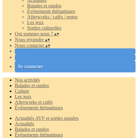
Actualités
Balades et randos
Évènements thématiques
Afterworks / cafés / restos
Les jeux
Sorties culturelles
Qui sommes nous ?
▴
▾
Nous rejoindre
▴
▾
Nous contacter
▴
▾
Se connecter
Nos activités
Balades et randos
Culture
Les jeux
Afterworks et cafés
Évènements thématiques
Actualités AVF et sorties passées
Actualités
Balades et randos
Évènements thématiques