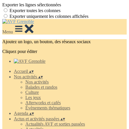
Exporter les lignes sélectionnées
Exporter toutes les colonnes
Exporter uniquement les colonnes affichées
Menu
Ajoutez un logo, un bouton, des réseaux sociaux
Cliquez pour éditer
Accueil
▴
▾
Nos activités
▴
▾
Nos activités
Balades et randos
Culture
Les jeux
Afterworks et cafés
Évènements thématiques
Agenda
▴
▾
Actus et activités passées
▴
▾
Actualités AVF et sorties passées