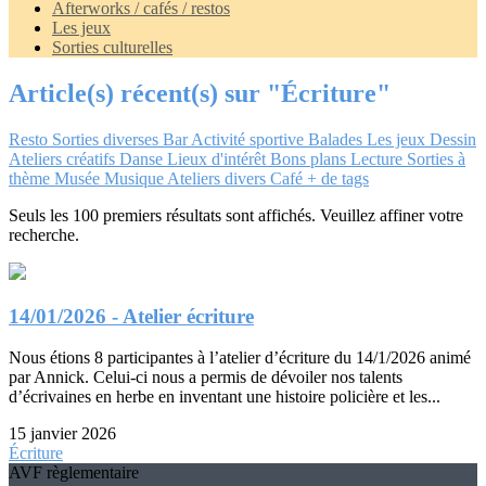
Afterworks / cafés / restos
Les jeux
Sorties culturelles
Article(s) récent(s) sur "Écriture"
Resto
Sorties diverses
Bar
Activité sportive
Balades
Les jeux
Dessin
Ateliers créatifs
Danse
Lieux d'intérêt
Bons plans
Lecture
Sorties à
thème
Musée
Musique
Ateliers divers
Café
+ de tags
Seuls les 100 premiers résultats sont affichés. Veuillez affiner votre
recherche.
14/01/2026 - Atelier écriture
Nous étions 8 participantes à l’atelier d’écriture du 14/1/2026 animé
par Annick. Celui-ci nous a permis de dévoiler nos talents
d’écrivaines en herbe en inventant une histoire policière et les...
15 janvier 2026
Écriture
AVF règlementaire