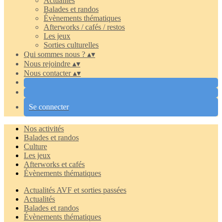
Actualités
Balades et randos
Évènements thématiques
Afterworks / cafés / restos
Les jeux
Sorties culturelles
Qui sommes nous ?
▴
▾
Nous rejoindre
▴
▾
Nous contacter
▴
▾
Se connecter
Nos activités
Balades et randos
Culture
Les jeux
Afterworks et cafés
Évènements thématiques
Actualités AVF et sorties passées
Actualités
Balades et randos
Évènements thématiques