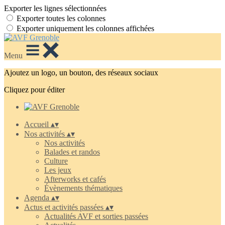
Exporter les lignes sélectionnées
Exporter toutes les colonnes
Exporter uniquement les colonnes affichées
Menu
Ajoutez un logo, un bouton, des réseaux sociaux
Cliquez pour éditer
Accueil
▴
▾
Nos activités
▴
▾
Nos activités
Balades et randos
Culture
Les jeux
Afterworks et cafés
Évènements thématiques
Agenda
▴
▾
Actus et activités passées
▴
▾
Actualités AVF et sorties passées