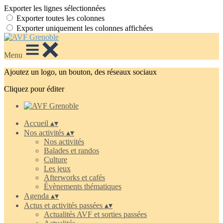
Exporter les lignes sélectionnées
Exporter toutes les colonnes
Exporter uniquement les colonnes affichées
Menu
Ajoutez un logo, un bouton, des réseaux sociaux
Cliquez pour éditer
Accueil
▴
▾
Nos activités
▴
▾
Nos activités
Balades et randos
Culture
Les jeux
Afterworks et cafés
Évènements thématiques
Agenda
▴
▾
Actus et activités passées
▴
▾
Actualités AVF et sorties passées