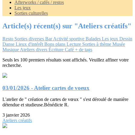
Afterworks / cafés / restos
Les jeux
Sorties culturelles
Article(s) récent(s) sur "Ateliers créatifs"
Resto
Sorties diverses
Bar
Activité sportive
Balades
Les jeux
Dessin
Danse
Lieux d'intérêt
Bons plans
Lecture
Sorties à thème
Musée
Musique
Ateliers divers
Écriture
Café
+ de tags
Seuls les 100 premiers résultats sont affichés. Veuillez affiner votre
recherche.
03/01/2026 - Atelier cartes de voeux
L'atelier de " création de cartes de vœux " s'est déroulé de manière
détendue et studieuse.Bénédicte R.
3 janvier 2026
Ateliers créatifs