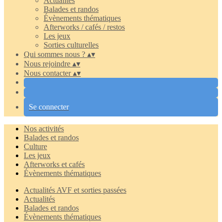
Actualités
Balades et randos
Évènements thématiques
Afterworks / cafés / restos
Les jeux
Sorties culturelles
Qui sommes nous ?
▴
▾
Nous rejoindre
▴
▾
Nous contacter
▴
▾
Se connecter
Nos activités
Balades et randos
Culture
Les jeux
Afterworks et cafés
Évènements thématiques
Actualités AVF et sorties passées
Actualités
Balades et randos
Évènements thématiques